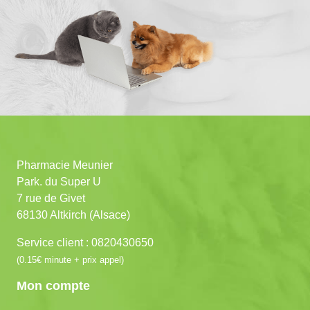
Pharmacie Meunier
Park. du Super U
7 rue de Givet
68130 Altkirch (Alsace)
Service client : 0820430650
(0.15€ minute + prix appel)
Mon compte