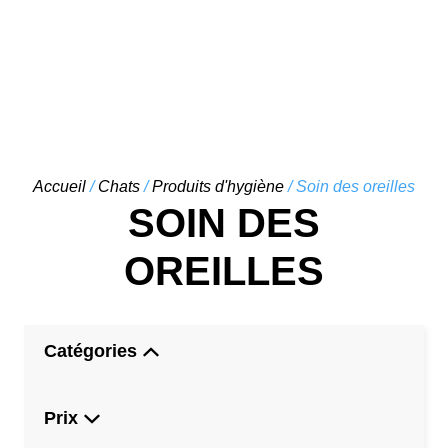
Skip
Accueil
/
Chats
/
Produits d'hygiène
/ Soin des oreilles
to
SOIN DES
content
OREILLES
Catégories
Prix