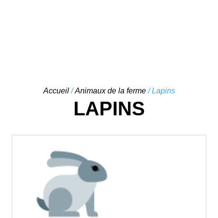
Skip
Accueil
/
Animaux de la ferme
/ Lapins
to
LAPINS
content