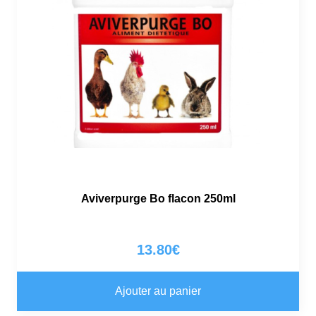
Aviverpurge Bo flacon 250ml
13.80
€
Ajouter au panier