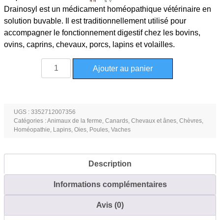
Drainosyl est un médicament homéopathique vétérinaire en
solution buvable. Il est traditionnellement utilisé pour
accompagner le fonctionnement digestif chez les bovins,
ovins, caprins, chevaux, porcs, lapins et volailles.
quantité
Ajouter au panier
de
Drainosyl
digestion
solution
UGS :
3352712007356
Catégories :
Animaux de la ferme
,
Canards
,
Chevaux et ânes
,
Chèvres
,
buvable
Homéopathie
,
Lapins
,
Oies
,
Poules
,
Vaches
de
1L
Description
Informations complémentaires
Avis (0)