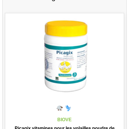
BIOVE
Picagix vitamines pour les volailles poudre de