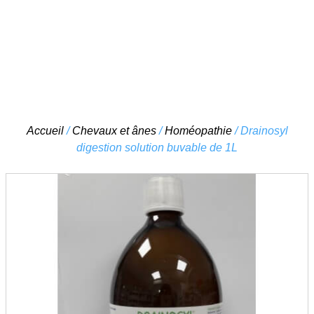
Skip
Accueil
/
Chevaux et ânes
/
Homéopathie
/ Drainosyl
to
digestion solution buvable de 1L
content