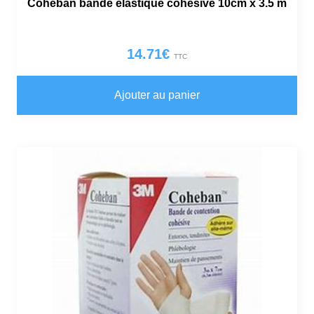
Coheban bande élastique cohésive 10cm x 3.5 m
14.71
€
TTC
Ajouter au panier