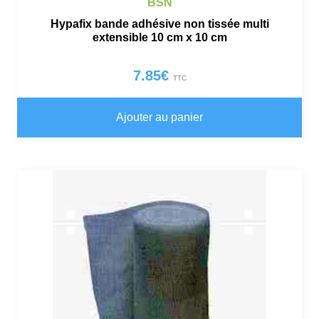
BSN
Hypafix bande adhésive non tissée multi
extensible 10 cm x 10 cm
7.85
€
TTC
Ajouter au panier