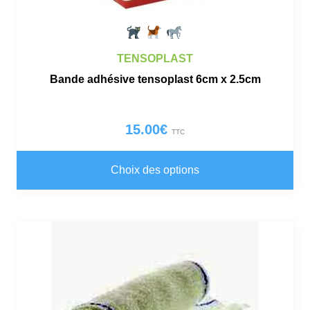
TENSOPLAST
Bande adhésive tensoplast 6cm x 2.5cm
15.00
€
TTC
Ce
pro
Choix des options
a
plu
var
Le
opt
peu
êtr
cho