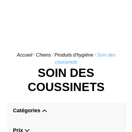
Skip
Accueil
/
Chiens
/
Produits d'hygiène
/ Soin des
to
coussinets
content
SOIN DES
COUSSINETS
Catégories
Prix