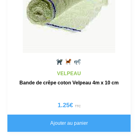
sur
la
pa
du
pro
VELPEAU
Bande de crêpe coton Velpeau 4m x 10 cm
1.25
€
TTC
Ajouter au panier