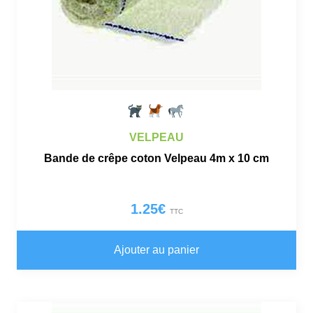
pa
du
pro
VELPEAU
Bande de crêpe coton Velpeau 4m x 10 cm
1.25
€
TTC
Ajouter au panier