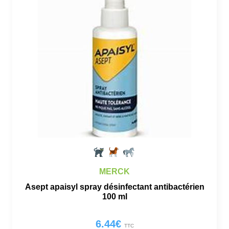
MERCK
Asept apaisyl spray désinfectant antibactérien
100 ml
6.44
€
TTC