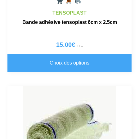
TENSOPLAST
Bande adhésive tensoplast 6cm x 2.5cm
15.00
€
TTC
Ce
pro
Choix des options
a
plu
var
Le
opt
peu
êtr
cho
sur
la