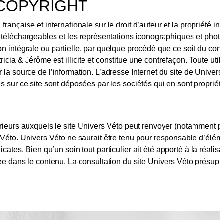
 COPYRIGHT
française et internationale sur le droit d’auteur et la propriété i
 téléchargeables et les représentations iconographiques et ph
n intégrale ou partielle, par quelque procédé que ce soit du con
cia & Jérôme est illicite et constitue une contrefaçon. Toute uti
la source de l’information. L’adresse Internet du site de Univer
 sur ce site sont déposées par les sociétés qui en sont propriét
ieurs auxquels le site Univers Véto peut renvoyer (notamment pa
Véto. Univers Véto ne saurait être tenu pour responsable d’éléme
cates. Bien qu’un soin tout particulier ait été apporté à la réalis
ssée dans le contenu. La consultation du site Univers Véto présu