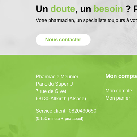
Un
doute
, un
besoin
? P
Votre pharmacien, un spécialiste toujours à vot
Nous contacter
Mon compt
Pharmacie Meunier
Park. du Super U
Mon compte
7 rue de Givet
Mon panier
68130 Altkirch (Alsace)
Service client : 0820430650
(0.15€ minute + prix appel)