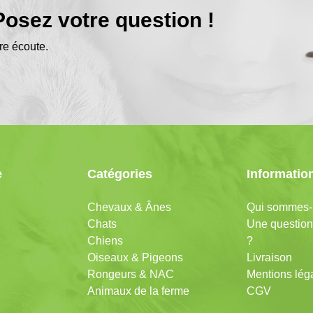
osez votre question !
re écoute.
e
Catégories
Informatio
Chevaux & Ânes
Qui sommes-
Chats
Une question
Chiens
?
Oiseaux & Pigeons
Livraison
Rongeurs & NAC
Mentions lég
Animaux de la ferme
CGV