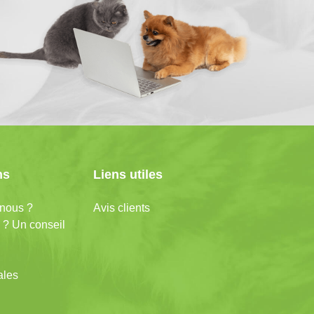
ns
Liens utiles
nous ?
Avis clients
 ? Un conseil
ales