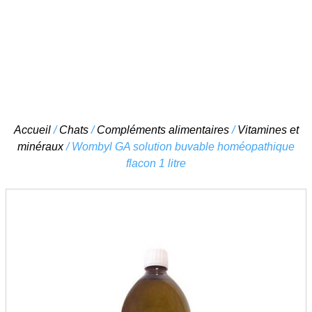
Skip
Accueil
/
Chats
/
Compléments alimentaires
/
Vitamines et
to
minéraux
/ Wombyl GA solution buvable homéopathique
content
flacon 1 litre