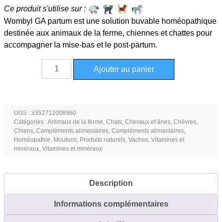
Ce produit s'utilise sur :
Wombyl GA partum est une solution buvable homéopathique
destinée aux animaux de la ferme, chiennes et chattes pour
accompagner la mise-bas et le post-partum.
quantité
Ajouter au panier
de
Wombyl
GA
solution
UGS :
3352712006960
Catégories :
Animaux de la ferme
,
Chats
,
Chevaux et ânes
,
Chèvres
,
buvable
Chiens
,
Compléments alimentaires
,
Compléments alimentaires
,
homéopathique
Homéopathie
,
Moutons
,
Produits naturels
,
Vaches
,
Vitamines et
flacon
minéraux
,
Vitamines et minéraux
1
litre
Description
Informations complémentaires