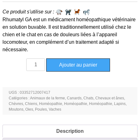
Ce produit s'utilise sur :
Rhumatyl GA est un médicament homéopathique vétérinaire
en solution buvable. Il est traditionnellement utilisé chez le
chien et le chat en cas de douleurs liées à l’appareil
locomoteur, en complément d’un traitement adapté si
nécessaire.
quantité
Ajouter au panier
de
Rhumatyl
GA
solution
UGS :
03352712007417
Catégories :
Animaux de la ferme
,
Canards
,
Chats
,
Chevaux et ânes
,
buvable
Chèvres
,
Chiens
,
Homéopathie
,
Homéopathie
,
Homéopathie
,
Lapins
,
flacon
Moutons
,
Oies
,
Poules
,
Vaches
125ml
Description