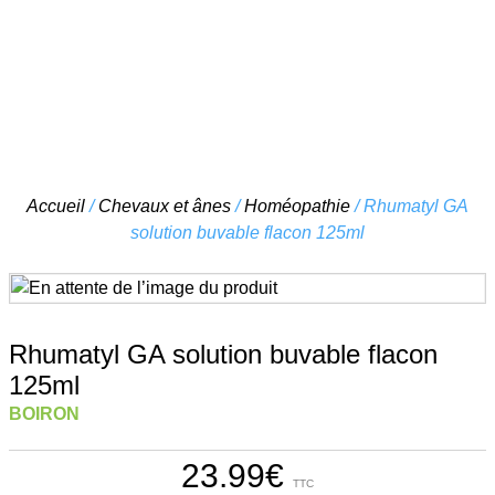
Skip
Accueil
/
Chevaux et ânes
/
Homéopathie
/ Rhumatyl GA
to
solution buvable flacon 125ml
content
Rhumatyl GA solution buvable flacon
125ml
BOIRON
23.99
€
TTC