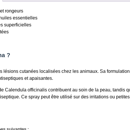
125
ml
 et rongeurs
huiles essentielles
s superficielles
itées
ma ?
tes lésions cutanées localisées chez les animaux. Sa formulation
tiseptiques et apaisantes.
de Calendula officinalis contribuent au soin de la peau, tandis q
iseptique. Ce spray peut être utilisé sur des irritations ou petites
pes suivantes :