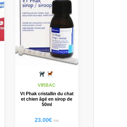
VIRBAC
Vt Phak cristallin du chat
et chien âgé en sirop de
50ml
23.00
€
TTC