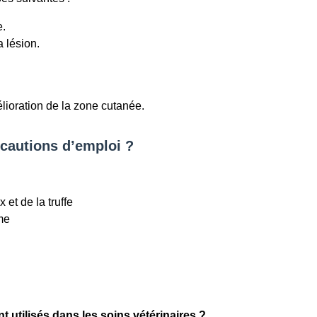
e.
a lésion.
élioration de la zone cutanée.
écautions d’emploi ?
 et de la truffe
me
 utilisés dans les soins vétérinaires ?