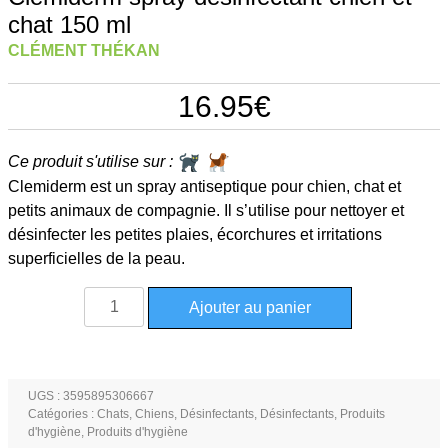
chat 150 ml
CLÉMENT THÉKAN
16.95
€
Ce produit s'utilise sur :
Clemiderm est un spray antiseptique pour chien, chat et
petits animaux de compagnie. Il s’utilise pour nettoyer et
désinfecter les petites plaies, écorchures et irritations
superficielles de la peau.
quantité
Ajouter au panier
de
Clemiderm
spray
désinfectant
UGS :
3595895306667
Catégories :
Chats
,
Chiens
,
Désinfectants
,
Désinfectants
,
Produits
chien
d'hygiène
,
Produits d'hygiène
et