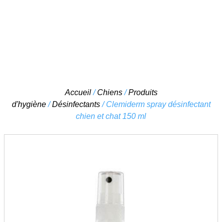
Skip
Accueil
/
Chiens
/
Produits
to
d'hygiène
/
Désinfectants
/ Clemiderm spray désinfectant
content
chien et chat 150 ml