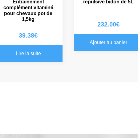
Entrainement
répulsive bidon de 5L
complément vitaminé
pour chevaux pot de
1,5kg
232.00
€
39.38
€
Ajouter au panier
Lire la suite