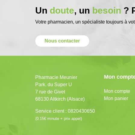
Un
doute
, un
besoin
? P
Votre pharmacien, un spécialiste toujours à vot
Nous contacter
Mon compt
Pharmacie Meunier
Park. du Super U
Mon compte
7 rue de Givet
Mon panier
68130 Altkirch (Alsace)
Service client : 0820430650
(0.15€ minute + prix appel)