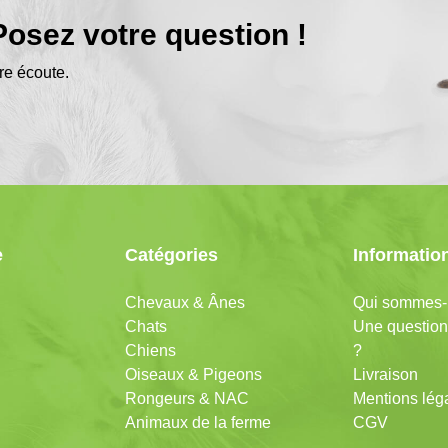
osez votre question !
re écoute.
e
Catégories
Informatio
Chevaux & Ânes
Qui sommes-
Chats
Une question
Chiens
?
Oiseaux & Pigeons
Livraison
Rongeurs & NAC
Mentions lég
Animaux de la ferme
CGV