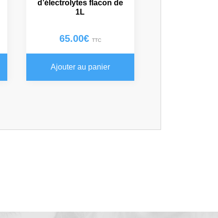
d’électrolytes flacon de
1L
65.00
€
TTC
Ajouter au panier