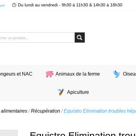
Du lundi au vendredi - 9h30 à 11h30 & 14h30 à 18h30
ppel
ngeurs et NAC
Animaux de la ferme
Oisea
Apiculture
alimentaires
/
Récupération
/ Equistro Elimination troubles hé
Equistro Elimination tro