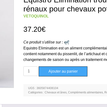
rénaux pour chevaux po
VETOQUINOL
37.20
€
Ce produit s'utilise sur :
Equistro Elimination est un aliment complémentair
contient notamment du pissenlit, de l’artichaut et de
changements de saison ou après un traitement mé
quantité
Ajouter au panier
de
Equistro
Elimination
UGS :
3605874408104
troubles
Catégories :
Chevaux et ânes
,
Compléments alimentaires
,
R
hépatiques
et