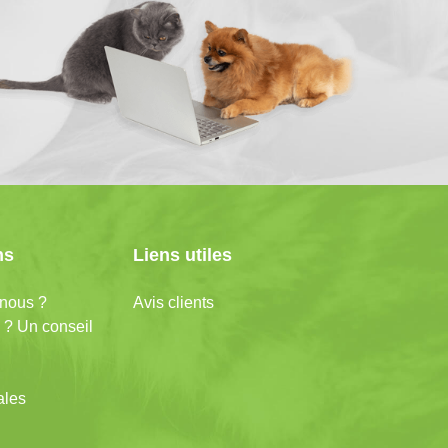
ns
Liens utiles
nous ?
Avis clients
 ? Un conseil
ales