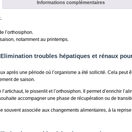
rénaux
Informations complémentaires
pour
chevaux
.
pot
de
 de l’orthosiphon.
1kg
saison, notamment au printemps.
o Elimination troubles hépatiques et rénaux pou
aux après une période où l’organisme a été sollicité. Cela peut ê
gement de saison.
rtichaut, le pissenlit et l’orthosiphon. Il permet d’enrichir l’a
 souhaite accompagner une phase de récupération ou de transiti
iode souvent associée aux changements alimentaires, à la reprise