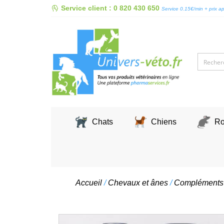
Skip
Service client : 0 820 430 650
Service 0.15€/min + prix a
to
content
Chats
Chiens
Ro
Accueil
/
Chevaux et ânes
/
Compléments 