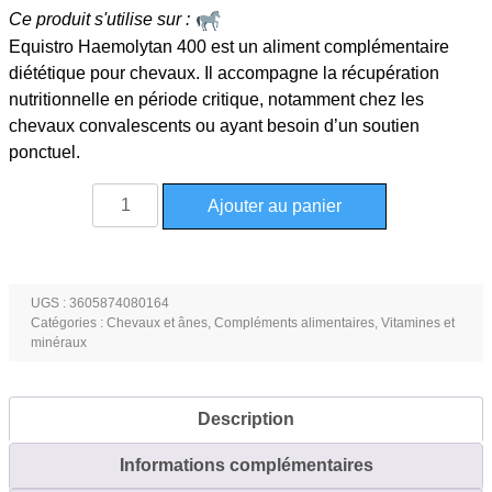
Ce produit s'utilise sur :
Equistro Haemolytan 400 est un aliment complémentaire
diététique pour chevaux. Il accompagne la récupération
nutritionnelle en période critique, notamment chez les
chevaux convalescents ou ayant besoin d’un soutien
ponctuel.
quantité
Ajouter au panier
de
Equistro
Haemolytan
400
UGS :
3605874080164
Catégories :
Chevaux et ânes
,
Compléments alimentaires
,
Vitamines et
Récupération
minéraux
nutritionnelle
flacon
de
Description
250mL
Informations complémentaires