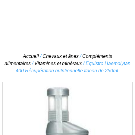
Skip
Accueil
/
Chevaux et ânes
/
Compléments
to
alimentaires
/
Vitamines et minéraux
/ Equistro Haemolytan
content
400 Récupération nutritionnelle flacon de 250mL