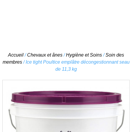
Skip
Accueil
/
Chevaux et ânes
/
Hygiène et Soins
/
Soin des
to
membres
/ Ice tight Poultice emplâtre décongestionnant seau
content
de 11,3 kg