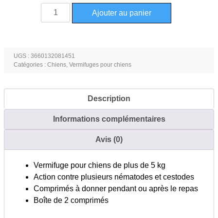
quantité
Ajouter au panier
de
Milbemax
Tab
vermifuge
UGS :
3660132081451
Catégories :
Chiens
,
Vermifuges pour chiens
pour
chien
de
Description
plus
de
Informations complémentaires
5kg
2
Avis (0)
comprimés
Vermifuge pour chiens de plus de 5 kg
Action contre plusieurs nématodes et cestodes
Comprimés à donner pendant ou après le repas
Boîte de 2 comprimés