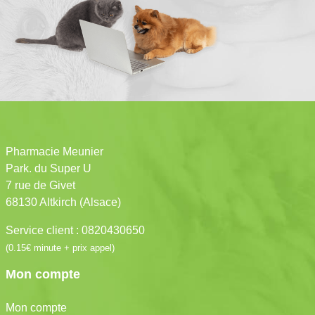
Pharmacie Meunier
Park. du Super U
7 rue de Givet
68130 Altkirch (Alsace)
Service client : 0820430650
(0.15€ minute + prix appel)
Mon compte
Mon compte