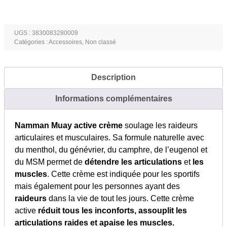
Namman
Muay
crème
UGS :
3830083280009
Catégories :
Accessoires
,
Non classé
active
-
100
Description
gr
Informations complémentaires
Namman Muay active crème
soulage les raideurs
articulaires et musculaires. Sa formule naturelle avec
du menthol, du génévrier, du camphre, de l’eugenol et
du MSM permet de
détendre les articulations
et
les
muscles
. Cette crème est indiquée pour les sportifs
mais également pour les personnes ayant des
raideurs
dans la vie de tout les jours. Cette crème
active
réduit tous les inconforts, assouplit les
articulations raides et apaise les muscles.