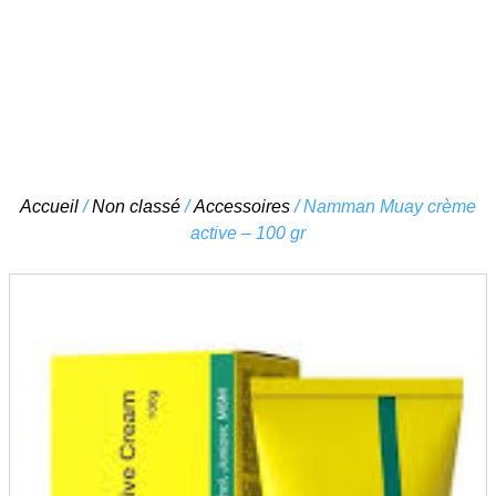
Skip
Accueil
/
Non classé
/
Accessoires
/ Namman Muay crème
to
active – 100 gr
content