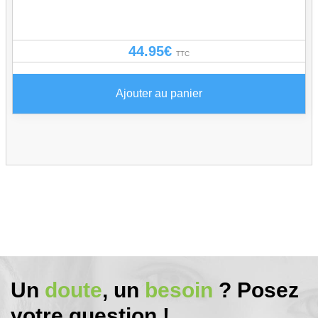
44.95
€
TTC
Ajouter au panier
Un
doute
, un
besoin
? Posez
votre question !