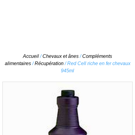
Skip
Accueil
/
Chevaux et ânes
/
Compléments
to
alimentaires
/
Récupération
/ Red Cell riche en fer chevaux
content
945ml