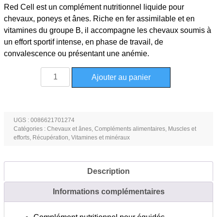
Red Cell est un complément nutritionnel liquide pour
chevaux, poneys et ânes. Riche en fer assimilable et en
vitamines du groupe B, il accompagne les chevaux soumis à
un effort sportif intense, en phase de travail, de
convalescence ou présentant une anémie.
quantité
Ajouter au panier
de
Red
Cell
riche
UGS :
0086621701274
Catégories :
Chevaux et ânes
,
Compléments alimentaires
,
Muscles et
en
efforts
,
Récupération
,
Vitamines et minéraux
fer
chevaux
945ml
Description
Informations complémentaires