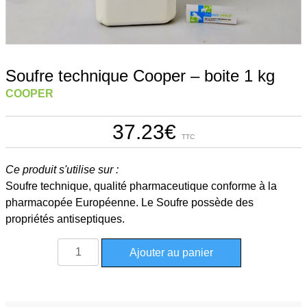
Soufre technique Cooper – boite 1 kg
COOPER
37.23
€
TTC
Ce produit s'utilise sur :
Soufre technique, qualité pharmaceutique conforme à la
pharmacopée Européenne. Le Soufre possède des
propriétés antiseptiques.
quantité
Ajouter au panier
de
Soufre
technique