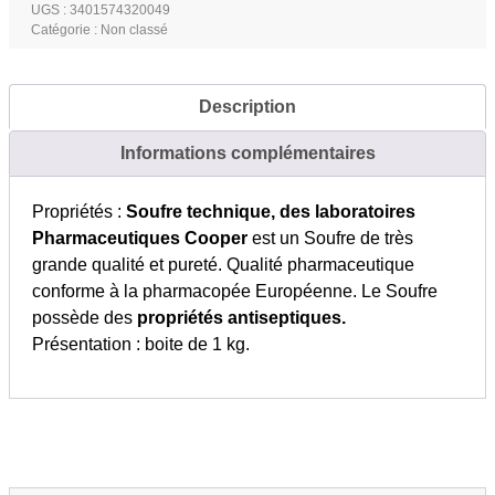
Cooper
UGS :
3401574320049
Catégorie :
Non classé
-
boite
1
Description
kg
Informations complémentaires
Propriétés :
Soufre technique, des laboratoires
Pharmaceutiques Cooper
est un Soufre de très
grande qualité et pureté. Qualité pharmaceutique
conforme à la pharmacopée Européenne. Le Soufre
possède des
propriétés antiseptiques.
Présentation : boite de 1 kg.