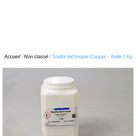
Skip
Accueil
/
Non classé
/ Soufre technique Cooper – boite 1 kg
to
content