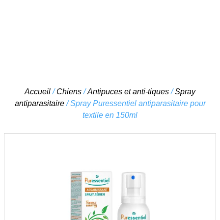
Skip
Accueil
/
Chiens
/
Antipuces et anti-tiques
/
Spray
to
antiparasitaire
/ Spray Puressentiel antiparasitaire pour
content
textile en 150ml