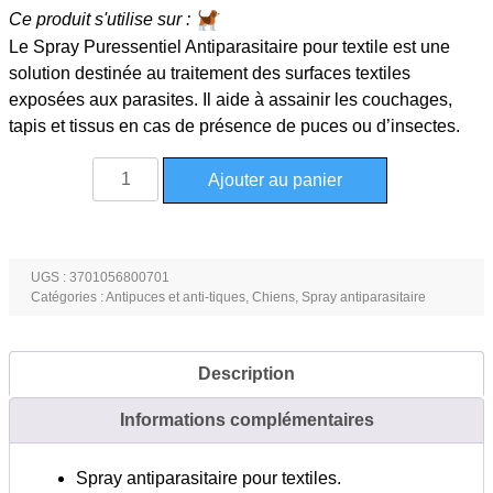
Ce produit s'utilise sur :
Le Spray Puressentiel Antiparasitaire pour textile est une
solution destinée au traitement des surfaces textiles
exposées aux parasites. Il aide à assainir les couchages,
tapis et tissus en cas de présence de puces ou d’insectes.
quantité
Ajouter au panier
de
Spray
Puressentiel
antiparasitaire
UGS :
3701056800701
Catégories :
Antipuces et anti-tiques
,
Chiens
,
Spray antiparasitaire
pour
textile
en
Description
150ml
Informations complémentaires
Spray antiparasitaire pour textiles.