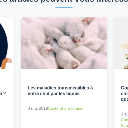
Les maladies transmissibles à
Com
e ?
votre chat par les tiques
chi
quo
3 mai 2019
Santé et prévention
2 av
Con
San