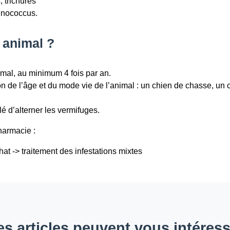
, trichures
hinococcus.
 animal ?
imal, au minimum 4 fois par an.
on de l’âge et du mode vie de l’animal : un chien de chasse, un 
llé d’alterner les vermifuges.
harmacie :
at -> traitement des infestations mixtes
s articles peuvent vous intéress