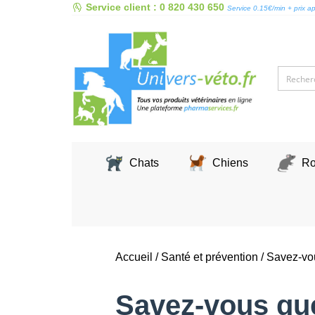
Skip
Service client : 0 820 430 650
Service 0.15€/min + prix a
to
content
Chats
Chiens
Ro
Accueil
/
Santé et prévention
/
Savez-vou
Savez-vous que