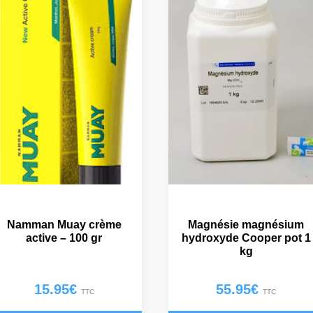
Namman Muay crème
Magnésie magnésium
active – 100 gr
hydroxyde Cooper pot 1
kg
15.95
€
55.95
€
TTC
TTC