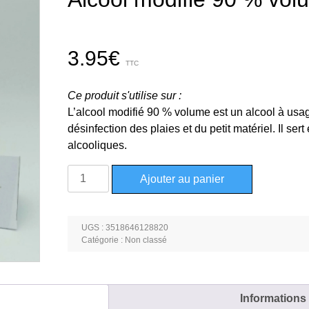
3.95
€
TTC
Ce produit s'utilise sur :
L’alcool modifié 90 % volume est un alcool à usage
désinfection des plaies et du petit matériel. Il ser
alcooliques.
quantité
Ajouter au panier
de
Alcool
modifié
UGS :
3518646128820
90
Catégorie :
Non classé
%
volume
-
Informations
250