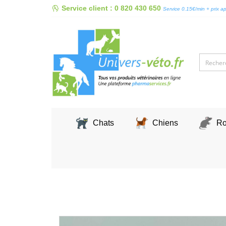
Skip
Service client : 0 820 430 650
Service 0.15€/min + prix a
to
content
Chats
Chiens
Ro