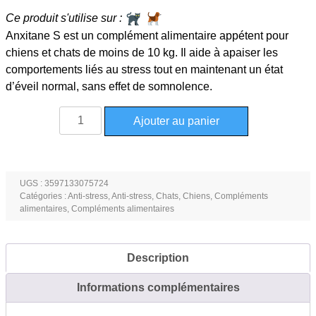
Ce produit s'utilise sur :
Anxitane S est un complément alimentaire appétent pour
chiens et chats de moins de 10 kg. Il aide à apaiser les
comportements liés au stress tout en maintenant un état
d’éveil normal, sans effet de somnolence.
quantité
Ajouter au panier
de
Anxitane
S
anti
UGS :
3597133075724
Catégories :
Anti-stress
,
Anti-stress
,
Chats
,
Chiens
,
Compléments
stress
alimentaires
,
Compléments alimentaires
pour
chat
et
Description
petit
chien
Informations complémentaires
en