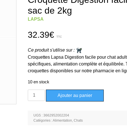
sac de 2kg
LAPSA
32.39
€
TTC
Ce produit s'utilise sur :
Croquettes Lapsa Digestion facile pour chat adult
spécifiques, alimentation complète et équilibrée. 
croquettes disponibles sur notre pharmacie en lign
10 en stock
quantité
Ajouter au panier
de
Croquette
Digestion
UGS :
3662952002204
facile
Catégories :
Alimentation
,
Chats
pour