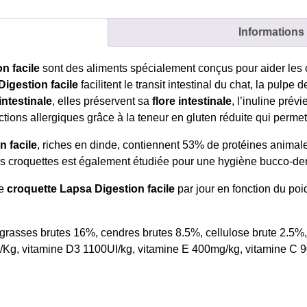
chat
adulte
Informations
en
sac
n facile
sont des aliments spécialement conçus pour aider les c
de
igestion facile
facilitent le transit intestinal du chat, la pulp
2kg
intestinale
, elles préservent sa
flore intestinale
, l’inuline prévi
actions allergiques grâce à la teneur en gluten réduite qui perme
n facile
, riches en dinde, contiennent 53% de protéines animal
 des croquettes est également étudiée pour une hygiène bucco-den
de
croquette Lapsa Digestion facile
par jour en fonction du poid
 grasses brutes 16%, cendres brutes 8.5%, cellulose brute 2.5
Kg, vitamine D3 1100UI/kg, vitamine E 400mg/kg, vitamine C 