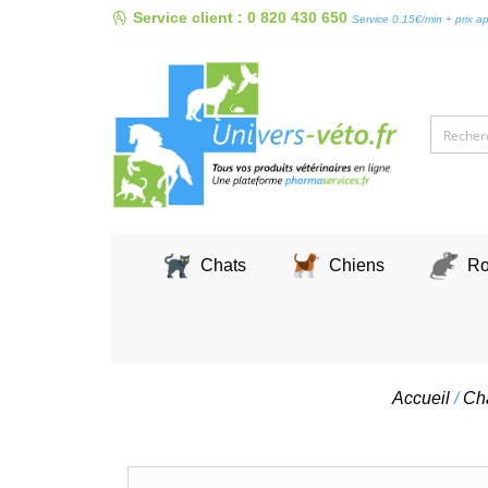
Skip
Service client : 0 820 430 650
Service 0.15€/min + prix a
to
content
Chats
Chiens
Ro
Accueil
/
Ch