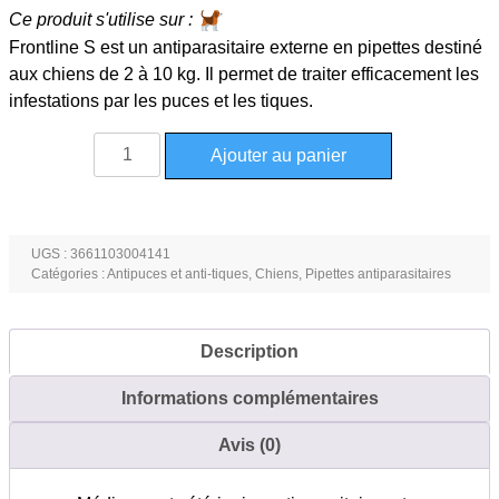
Ce produit s'utilise sur :
Frontline S est un antiparasitaire externe en pipettes destiné
aux chiens de 2 à 10 kg. Il permet de traiter efficacement les
infestations par les puces et les tiques.
quantité
Ajouter au panier
de
Frontline
S
6
UGS :
3661103004141
Catégories :
Antipuces et anti-tiques
,
Chiens
,
Pipettes antiparasitaires
pipettes
antiparasitaires
pour
Description
chiens
2
Informations complémentaires
à
10kg
Avis (0)