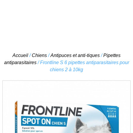
Skip
Accueil
/
Chiens
/
Antipuces et anti-tiques
/
Pipettes
to
antiparasitaires
/ Frontline S 6 pipettes antiparasitaires pour
content
chiens 2 à 10kg