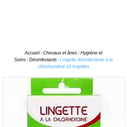
Skip
Accueil
/
Chevaux et ânes
/
Hygiène et
to
Soins
/
Désinfectants
/ Lingette désinfectante à la
content
chlorhexidine 10 lingettes