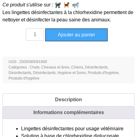
Ce produit s'utilise sur :
Les lingettes désinfectantes à la chlorhexidine permettent de
nettoyer et désinfecter la peau saine des animaux.
quantité
Ajouter au panier
de
Lingette
désinfectante
à
UGS :
2000090091900
Catégories :
Chats
,
Chevaux et ânes
,
Chiens
,
Désinfectants
,
la
Désinfectants
,
Désinfectants
,
Hygiène et Soins
,
Produits d'hygiène
,
chlorhexidine
Produits d'hygiène
10
lingettes
Description
Informations complémentaires
Lingettes désinfectantes pour usage vétérinaire
Solution à base de chlorhexidine digluconate