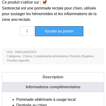
Ce produit s'utilise sur :
Sedorectal est une pommade rectale pour chien, utilisée
pour soulager les hémorroïdes et les inflammations de la
zone ano-rectale.
quantité
Ajouter au panier
de
Sedorectal
pommade
rectale
UGS :
3660144020370
Catégories :
Chiens
,
Compléments alimentaires
,
Produits d'hygiène
,
tube
Troubles digestifs
15
g
Description
Informations complémentaires
Pommade vétérinaire à usage local
Destinée au chien