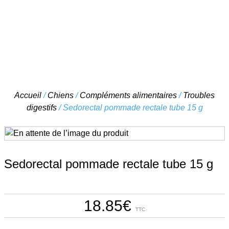
Skip
Accueil
/
Chiens
/
Compléments alimentaires
/
Troubles
to
digestifs
/ Sedorectal pommade rectale tube 15 g
content
Sedorectal pommade rectale tube 15 g
18.85
€
TTC