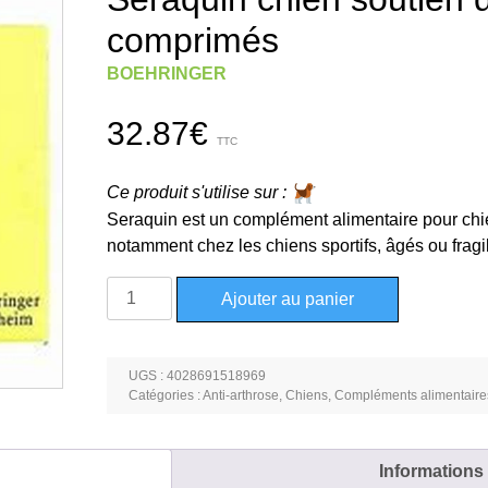
comprimés
BOEHRINGER
32.87
€
TTC
Ce produit s'utilise sur :
Seraquin est un complément alimentaire pour chien
notamment chez les chiens sportifs, âgés ou fragil
quantité
Ajouter au panier
de
Seraquin
chien
UGS :
4028691518969
soutien
Catégories :
Anti-arthrose
,
Chiens
,
Compléments alimentaire
des
articulations
30
Informations