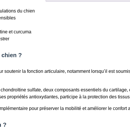
comprimés
ulations du chien
ensibles
tine et curcuma
strer
 chien ?
outenir la fonction articulaire, notamment lorsqu’il est soumis 
chondroïtine sulfate, deux composants essentiels du cartilage, c
 propriétés antioxydantes, participe à la protection des tissus e
plémentaire pour préserver la mobilité et améliorer le confort ar
n ?