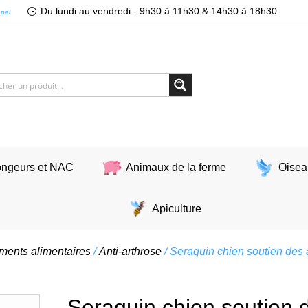
Du lundi au vendredi - 9h30 à 11h30 & 14h30 à 18h30
ppel
ngeurs et NAC
Animaux de la ferme
Oisea
Apiculture
ents alimentaires
/
Anti-arthrose
/ Seraquin chien soutien des 
Seraquin chien soutien d