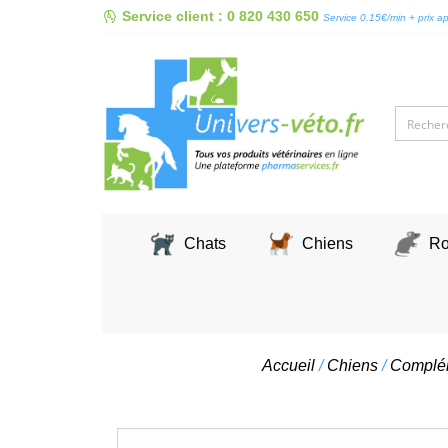
Skip
Service client : 0 820 430 650
Service 0.15€/min + prix a
to
content
Chats
Chiens
Ro
Accueil
/
Chiens
/
Complém