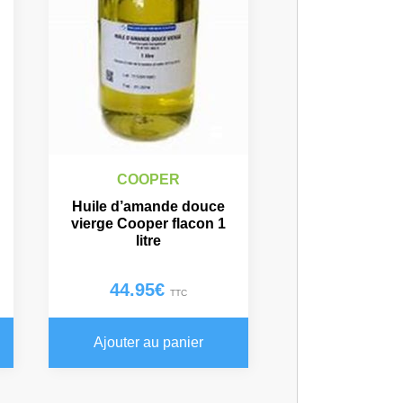
COOPER
Huile d’amande douce
vierge Cooper flacon 1
litre
44.95
€
TTC
Ajouter au panier