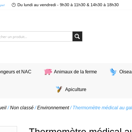
Du lundi au vendredi - 9h30 à 11h30 & 14h30 à 18h30
ppel
ngeurs et NAC
Animaux de la ferme
Oisea
Apiculture
eil
/
Non classé
/
Environnement
/ Thermomètre médical au ga
Thermomètre médical au