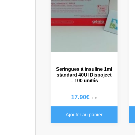
Seringues à insuline 1ml
standard 40UI Dispoject
– 100 unités
17.90
€
TTC
Ajouter au panier