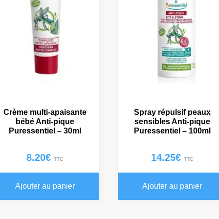
Crème multi-apaisante
Spray répulsif peaux
bébé Anti-pique
sensibles Anti-pique
Puressentiel – 30ml
Puressentiel – 100ml
8.20
€
14.25
€
TTC
TTC
Ajouter au panier
Ajouter au panier