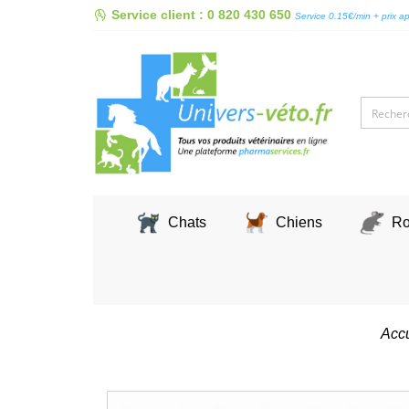
Skip
Service client : 0 820 430 650
Service 0.15€/min + prix a
to
content
Chats
Chiens
Ro
Accu