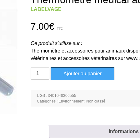
LABELVAGE
7.00
€
TTC
Ce produit s'utilise sur :
Thermomètre et accessoires pour animaux dispon
vétérinaires et accessoires vétérinaires sur www.u
quantité
Ajouter au panier
de
Thermomètre
médical
UGS :
3401048306555
au
Catégories :
Environnement
,
Non classé
gallium
Informations