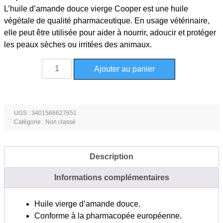
L’huile d’amande douce vierge Cooper est une huile
végétale de qualité pharmaceutique. En usage vétérinaire,
elle peut être utilisée pour aider à nourrir, adoucir et protéger
les peaux sèches ou irritées des animaux.
quantité
Ajouter au panier
de
Huile
d'amande
douce
UGS :
3401566627651
Catégorie :
Non classé
vierge
Cooper
flacon
Description
1
litre
Informations complémentaires
Huile vierge d’amande douce.
Conforme à la pharmacopée européenne.