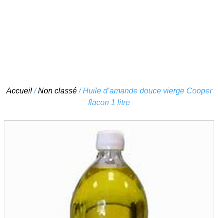
Skip
Accueil
/
Non classé
/ Huile d’amande douce vierge Cooper
to
flacon 1 litre
content